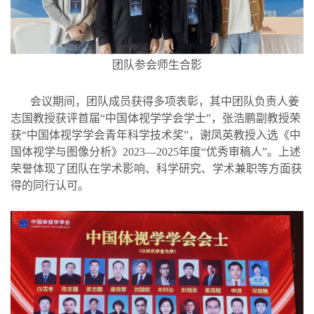
团队参会师生合影
会议期间，团队成员获得多项表彰，其中团队负责人姜
志国教授获评首届“中国体视学学会学士”，张浩鹏副教授
荣
获“中国体视学学会青年科学技术奖”，谢凤英
教授
入选《中
国体视学与图像分析》
2023—2025年度“优秀审稿人”。上述
荣誉体现了团队在学术影响、科学研究、学术兼职等方面获
得的同行认可。