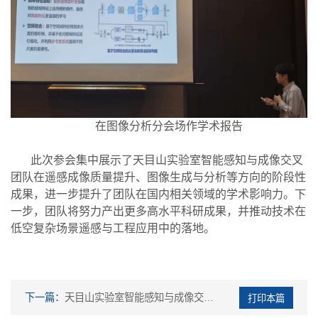
在图像分析分会场作学术报告
此次参会集中展示了
天目山实验室智能感知与成像交叉
团队
在遥感成像质量提升、图像生成与分析等方向的阶段性
成果，进一步提升了团队在国内相关领域的学术影响力。下
一步，团队将
努力产出更多高水平科研成果，
并推动技术在
低空
复杂场景遥感与工程应用中的落地。
下一篇：
天目山实验室智能感知与成像交叉团队出席2025国际光学工程学会传感器与成像大会开展学术交流