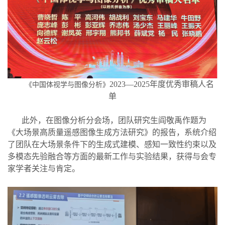
2023—2025年度优秀审稿人名
《中国体视学与图像分析》
单
此外，
在图像分析分会场，
团队研究生
阎敬禹作题为
《大场景高质量遥感图像生成方法研究》的报告，系统介绍
了团队在大场景条件下的生成式建模、感知一致性约束以及
多模态先验融合等方面的最新工作与实验结果，获得与会专
家学者关注与肯定。