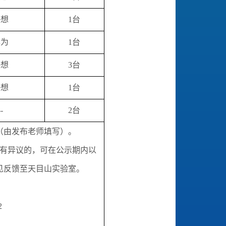
联想
1台
华为
1台
联想
3台
联想
1台
--
2台
止（由发布老师填写）。
有异议的，可在公示期内以
见反馈至天目山实验室。
2