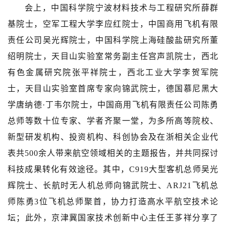
会上，中国科学院宁波材料技术与工程研究所薛群
基院士，空军工程大学李应红院士，中国商用飞机有限
责任公司吴光辉院士，中国科学院上海硅酸盐研究所董
绍明院士，天目山实验室常务副主任宫声凯院士，西北
有色金属研究院张平祥院士，西北工业大学李贺军院
士，天目山实验室首席专家向锦武院士，德国慕尼黑大
学唐纳德·丁韦尔院士，中国商用飞机有限责任公司陈勇
总师等数十位专家、学者齐聚一堂，为多所高等院校、
新型研发机构、投资机构、科创协会及在浙相关企业代
表共500余人带来航空领域相关的主题报告，并共同探讨
科技成果转化有效途径。其中，C919大型客机总师吴光
辉院士、长航时无人机总师向锦武院士、ARJ21飞机总
师陈勇3位飞机总师聚首，协力打造高水平航空技术论
坛；此外，京津冀国家技术创新中心主任王茤祥分享了