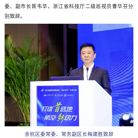
委、副市长胥韦华，浙江省科技厅二级巡视员曹华芬分
别致辞。
余杭区委常委、常务副区长梅建胜致辞