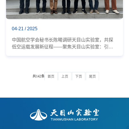
04-21 / 2025
中国航空学会秘书长陈暘调研天目山实验室，共探
低空运载发展新征程——聚焦天目山实验室：引领
低空创新，赋能未来科技
共142条
首页
上页
下页
尾页